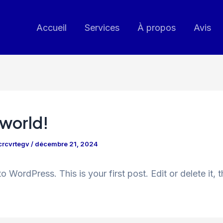
Accueil
Services
À propos
Avis
 world!
crcvrtegv
/
décembre 21, 2024
 WordPress. This is your first post. Edit or delete it, t