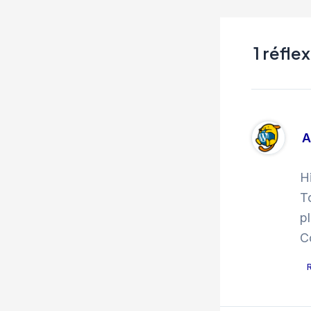
1 réfle
A
H
T
p
C