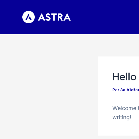
Aller
au
contenu
Hello
Par
3alb1dfa
Welcome to
writing!