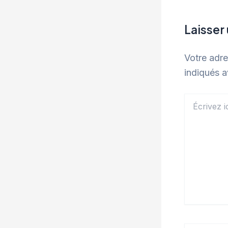
Laisser
Votre adre
indiqués 
Écrivez
ici…
Name*